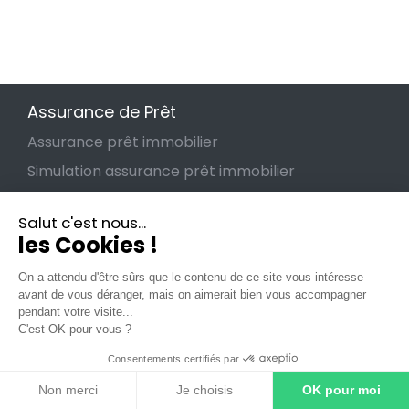
Assurance de Prêt
Assurance prêt immobilier
Simulation assurance prêt immobilier
Changer d'assurance de prêt
Salut c'est nous...
Lettre de résiliation assurance emprunteur
les Cookies !
Lois relatives à l'assurance de prêt
On a attendu d'être sûrs que le contenu de ce site vous intéresse
avant de vous déranger, mais on aimerait bien vous accompagner
pendant votre visite...
C'est OK pour vous ?
Guides
Consentements certifiés par
Guide de l'assurance de prêt
Non merci
Les garanties
Je choisis
OK pour moi