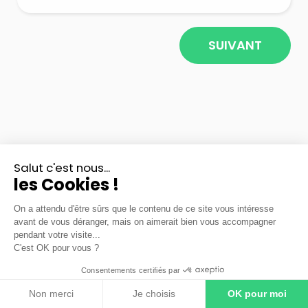
SUIVANT
Salut c'est nous...
les Cookies !
On a attendu d'être sûrs que le contenu de ce site vous intéresse
avant de vous déranger, mais on aimerait bien vous accompagner
pendant votre visite...
C'est OK pour vous ?
Consentements certifiés par
Mentions légales
|
Fonctionnement du service
|
CGU
|
Politique de confidentialité
Non merci
Je choisis
OK pour moi