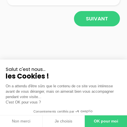
SUIVANT
Salut c'est nous...
les Cookies !
On a attendu d'être sûrs que le contenu de ce site vous intéresse
avant de vous déranger, mais on aimerait bien vous accompagner
pendant votre visite...
C'est OK pour vous ?
Consentements certifiés par
Mentions légales
|
Fonctionnement du service
|
CGU
|
Politique de confidentialité
Non merci
Je choisis
OK pour moi