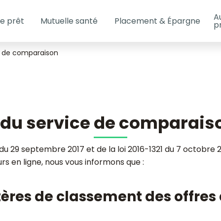
A
e prêt
Mutuelle santé
Placement & Épargne
p
économisez jusqu'à 60%
Mutuelle Santé Sénior
Assurance obsèques
 faire grandir votre épargne ou de réduire vo
our un financement des obsèques anticipé
Comparez les meilleures offres 100% santé
sur votre Assurance Crédit Immobilier
On a la solution pour vous !
e de comparaison
OBTENIR UN DEVIS
JE COMPARE
JE COMPARE
JE ME LANCE
du service de comparais
u 29 septembre 2017 et de la loi 2016-1321 du 7 octobre 20
rs en ligne, nous vous informons que :
ritères de classement des offre