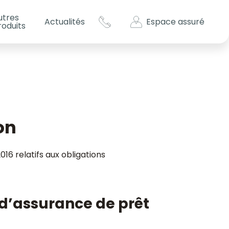
utres
Espace assuré
Actualités
roduits
s impôts ?
es
on
16 relatifs aux obligations
s d’assurance de prêt