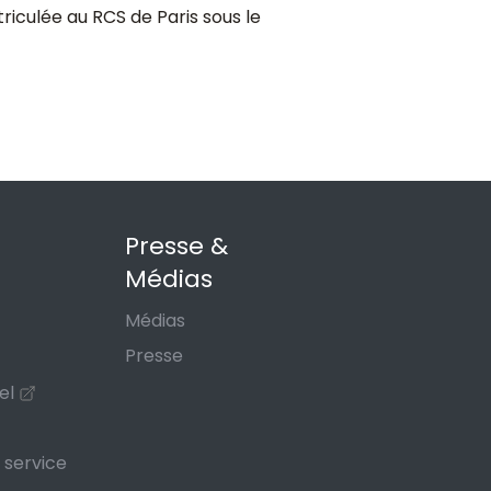
iculée au RCS de Paris sous le
Presse &
Médias
Médias
Presse
el
 service