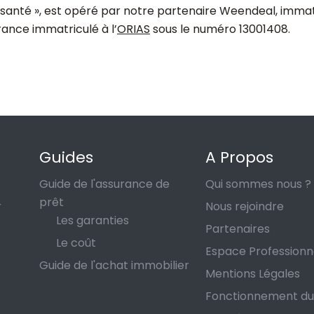
santé », est opéré par notre partenaire Weendeal, immatr
ance immatriculé à l’
ORIAS
sous le numéro 13001408
.
Guides
A Propos
Guide de l'assurance de
Qui sommes nous ?
prêt
r
Nous rejoindre
Les garanties
Partenaires
Le coût
Espace Professionn
Guide de l'achat immobilier
Mentions Légales
Fonctionnement du