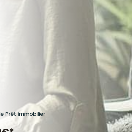
de Prêt
immobilier
0€
*